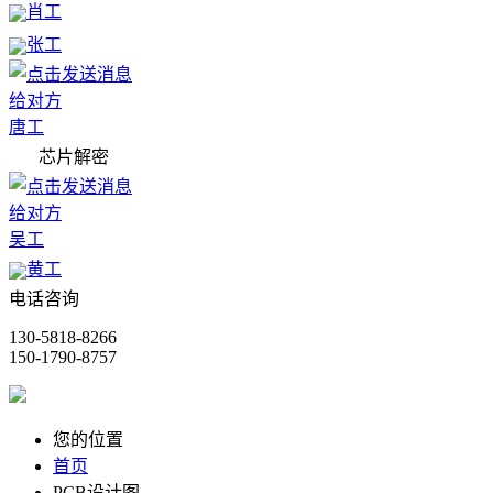
肖工
张工
唐工
芯片解密
吴工
黄工
电话咨询
130-5818-8266
150-1790-8757
您的位置
首页
PCB设计图