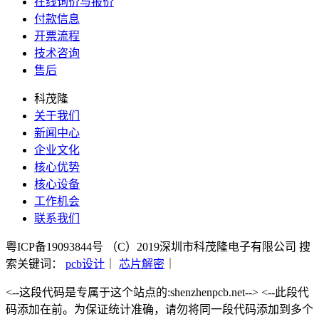
在线询价与报价
付款信息
开票流程
技术咨询
售后
科茂隆
关于我们
新闻中心
企业文化
核心优势
核心设备
工作机会
联系我们
粤ICP备19093844号 （C）2019深圳市科茂隆电子有限公司
搜
索关键词：
pcb设计
｜
芯片解密
｜
<--这段代码是专属于这个站点的:shenzhenpcb.net--> <--此段代
码添加在前。为保证统计准确，请勿将同一段代码添加到多个